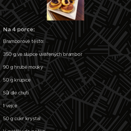
Na 4 porce:
Bramborové těsto:
350 g ve slupce uvařených brambor
90 g hrubé mouky
50 g krupice
Sůl dle chuti
1 vejce
50 g cukr krystal