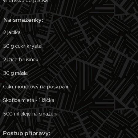
½ prášku do pečiva
Na smaženky:
2 jablka
50 g cukr krystal
2 lžíce brusinek
30 g másla
Cukr moučkový na posypání
Skořice mletá - 1 lžička
500 ml oleje na smažení
Postup přípravy: