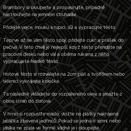
Brambory si oloupejte a propasírujte, případně
nastrouhejte na jemném struhadle.
Přidejte vejce, mouku, krupici, sůl a vypracujte těsto.
Teprve až se vám těsto spojí, přidejte cukr a prášek do
pečiva. V této chvíli je nejlepší, když těsto přendáte na
pracovní desku nebo vál a oběma rukama z něho
vypracujete hladké těsto.
Hotové těsto si rozválejte na 2cm plát a tvořítkem nebo
sklenicí vykrájejte kolečka.
Ta následně vkládejte do rozpáleného oleje a smažte z
obou stran do zlatova.
V hrnci si rozpusťte máslo, vložte na plátky nakrájená
jablíčka zbavená jadřinců. Pokud se jedná o zimní, nebo
jablka ne zcela ve formě, klidně je i oloupejte.