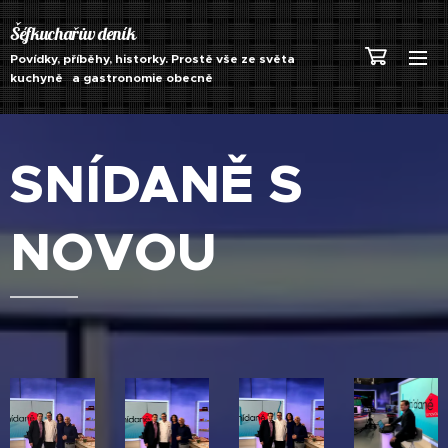
Šéfkuchařův deník
Povídky, příběhy, historky. Prostě vše ze světa
kuchyně a gastronomie obecně
SNÍDANĚ S
NOVOU