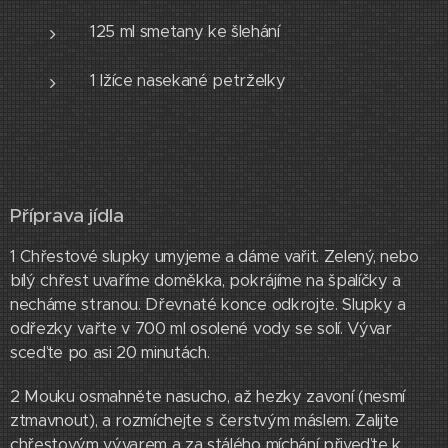
125 ml smetany ke šlehání
1 lžíce nasekané petrželky
Příprava jídla
1 Chřestové slupky umyjeme a dáme vařit. Zelený, nebo
bílý chřest uvaříme doměkka, pokrájíme na špalíčky a
necháme stranou. Dřevnaté konce odkrojte. Slupky a
odřezky vařte v 700 ml osolené vody se solí. Vývar
sceďte po asi 20 minutách.
2 Mouku osmahněte nasucho, až hezky zavoní (nesmí
ztmavnout), a rozmíchejte s čerstvým máslem. Zalijte
chřestovým vývarem a za stálého míchání přiveďte k