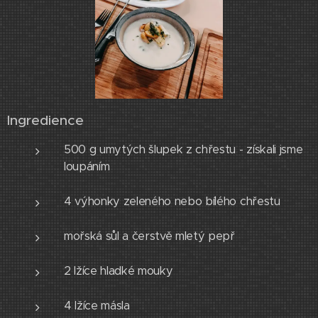
Ingredience
500 g umytých šlupek z chřestu - získali jsme
loupáním
4 výhonky zeleného nebo bílého chřestu
mořská sůl a čerstvě mletý pepř
2 lžíce hladké mouky
4 lžíce másla