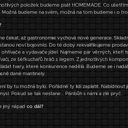
dnotlivých položek budeme psát HOMEMADE. Co ušetřím
h. Možná budeme na svém, možná na tom budeme i o troc
?
e čekat, až gastronomie vychová nové generace. Sklad
stanou noví bojovníci. Do té doby rekvalifikujeme prodavač
 ohřívače a vydavače jídel. Najmeme pár věrných, kteří to
vači, ze šéfkuchařů hráči s legem. Z jednotlivých kompo
ládat tvary, které konkurence nedělá. Budeme se i nadále 
asně dané mantinely.
ní by tu možná bylo. Pořádně ty lidi zaplatit. Nabídnout 
smysl. Pokud se tak nestane... Pánbůh s námi a zlé pryč.
 jiný nápad
co dál?