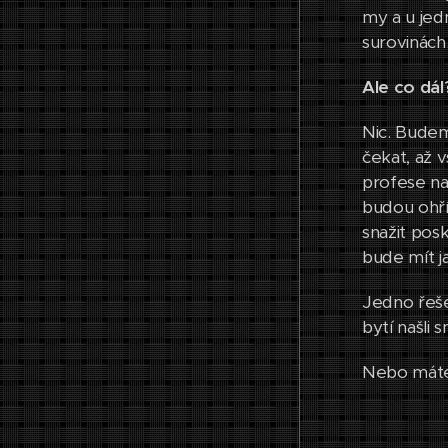
my a u je
surovinác
Ale
co dál
Nic. Budem
čekat, až v
profese na
budou ohří
snažit posk
bude mít j
Jedno řeše
bytí našli 
Nebo máte