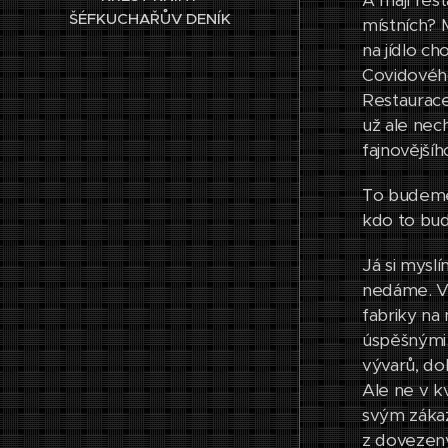
A mají rest
ŠÉFKUCHAŘŮV DENÍK
místních? M
na jídlo c
Covidového
Restaurace,
už ale nech
fajnovějšíh
To budeme 
kdo to bude
Já si mysl
nedáme. Vyhr
fabriky na 
úspěšnými.
vývarů, do
Ale ne v k
svým zákaz
z dovezený