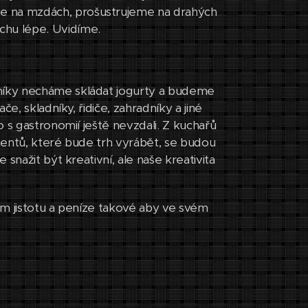
e na mzdách, prošustrujeme na drahých
hu lépe. Uvidíme.
níky necháme skládat jogurty a budeme
e, skladníky, řidiče, zahradníky a jiné
 s gastronomií ještě nevzdali. Z kuchařů
nentů, které bude trh vyrábět, se budou
snažit být kreativní, ale naše kreativita
jim jistotu a peníze takové aby ve svém