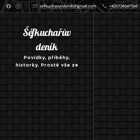
sefkucharuvdenik@gmail.com
+420736641566
Šéfkuchařův
deník
Povídky, příběhy,
historky. Prostě vše ze
světa kuchyně a
gastronomie obecně