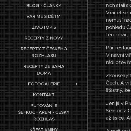
nich stali s
BLOG - ČLÁNKY
Vracet se 
VAŘÍME S DĚTMI
nemusí nadě
pohledu Co
ŽIVOTOPIS
ten zmar, 
RECEPTY Z NOVY
Pár restaur
RECEPTY Z ČESKÉHO
V naivní ví
ROZHLASU
rádi otevře
RECEPTY ZE SAMA
DOMA
Zkoušeli j
Čech. A ví
FOTOGALERIE
šťastný, ž
KONTAKT
Jen já v P
PUTOVÁNÍ S
Season a Cl
ŠÉFKUCHAŘEM - ČESKÝ
až tisíce. 
ROZHLAS
KŘEST KNIHY