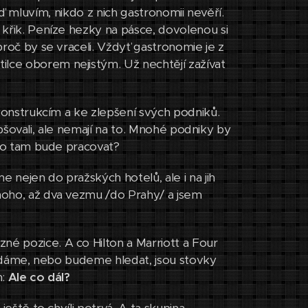
i teď mluvím, nikdo z nich gastronomii nevěří.
ý křik. Peníze hezky na pásce, dovolenou si
 proč by se vraceli. Vždyť gastronomie je z
ilce oborem nejistým. Už nechtějí zažívat
rekonstrukcím a ke zlepšení svých podniků.
ylepšovali, ale nemají na to. Mnohé podniky by
 kdo tam bude pracovat?
 nejen do pražských hotelů, ale i na jih
dnoho, až dva vezmu /do Prahy/ a jsem
né pozice. A co Hilton a Marriott a Four
 hledáme, nebo budeme hledat, jsou stovky
m:
Ale co dál?