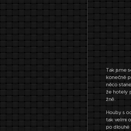
Tak jsme se
konečně př
něco stane
že hotely 
žně.
Houby s oc
tak velmi 
po dlouhé 