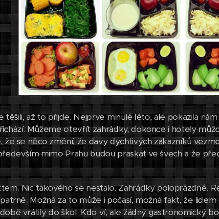
 těšili, až to přijde. Nejprve minulé léto, ale pokazila ná
ichází. Můžeme otevřít zahrádky, dokonce i hotely můžou
, že se něco změní, že davy dychtivých zákazníků vezmo
především mimo Prahu budou praskat ve švech a že před
tem. Nic takového se nestalo. Zahrádky poloprázdné. Rez
opatrně. Možná za to může i počasí, možná fakt, že lidem 
době vrátily do škol. Kdo ví, ale žádný gastronomický 