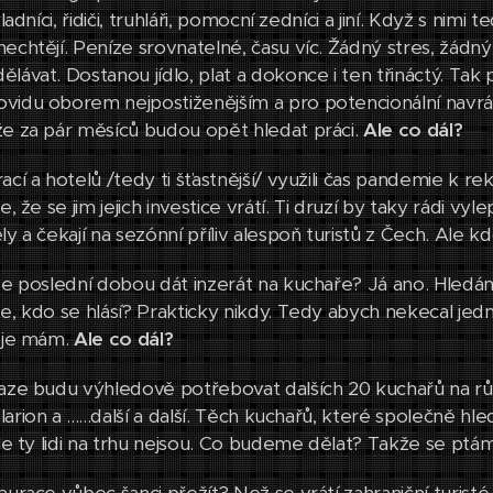
kladníci, řidiči, truhláři, pomocní zedníci a jiní. Když s nim
nechtějí. Peníze srovnatelné, času víc. Žádný stres, žádn
lávat. Dostanou jídlo, plat a dokonce i ten třináctý. Tak
vidu oborem nejpostiženějším a pro potencionální navrát
že za pár měsíců budou opět hledat práci.
Ale co dál?
ací a hotelů /tedy ti šťastnější/ využili čas pandemie k 
ře, že se jim jejich investice vrátí. Ti druzí by taky rádi v
ly a čekají na sezónní příliv alespoň turistů z Čech. Ale
ste poslední dobou dát inzerát na kuchaře? Já ano. Hledáme
te, kdo se hlásí? Prakticky nikdy. Tedy abych nekecal je
e je mám.
Ale co dál?
raze budu výhledově potřebovat dalších 20 kuchařů na růz
arion a ......další a další. Těch kuchařů, které společně
Ale ty lidi na trhu nejsou. Co budeme dělat? Takže se ptá