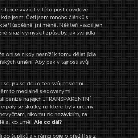
e situace vyvíjet v této post covidové
 kde jsem. Četl jsem mnoho článků s
ěkteří úspěšně, jiní méně. Někteří vsadili jen
ožně snaží vymyslet způsoby, jak svá jídla
 oni se nikdy nesníží k tomu dělat jídla
ařských umění. Aby pak v tajnosti svůj
i se, jak se dělí o ten svůj poslední
 těmito mediálně sledovanými
ílali peníze na jejich ,,TRANSPARENTNÍ
rpaly se skutky, na které byly určeny.
 nevyčítám, nikomu nic nezávidím, na
dělal, co uměl.
Ale co dál?
do šuplíků a v rámci boje o přežití se z