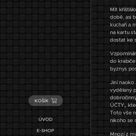
Mít křišťál
době, asi 
kuchaři a m
na kartu st
dostat ke
Vzpomínám 
do krabiček
byznys pos
Jiní naoko 
vydělaný p
dobročinným
KOŠÍK
ÚČTY,, kte
Toto vše n
ÚVOD
nikoho se 
E-SHOP
Mnozí z mý