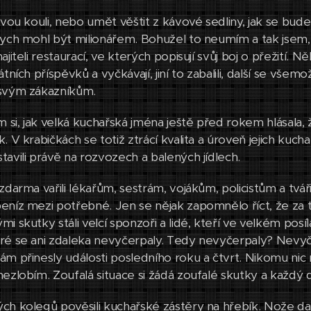
ovou kouli, nebo umět věštit z kávové sedliny, jak se bud
bych mohl být milionářem. Bohužel to neumím a tak jsem,
ajiteli restaurací, ve kterých popisují svůj boj o přežití. N
átních příspěvků a vyčkávají, jiní to zabalili, další se všem
 svým zákazníkům.
si, jak velká kuchařská jména ještě před rokem hlásala, že
. V krabičkách se totiž ztrácí kvalita a úroveň jejich kuch
tavili právě na rozvozech a balených jídlech.
zdarma vařili lékařům, sestrám, vojákům, policistům a tvářil
eníz mezi potřebné. Jen se nějak zapomnělo říct, že za
i skutky stáli velcí sponzoři a lidé, kteří ve velkém pos
ré se ani zdaleka nevyčerpaly. Tedy nevyčerpaly? Nevyče
ám přinesly události posledního roku a čtvrt. Nikomu nic
nezlobím. Zoufalá situace si žádá zoufalé skutky a každý 
ch kolegů pověsili kuchařské zástěry na hřebík. Nože dali 