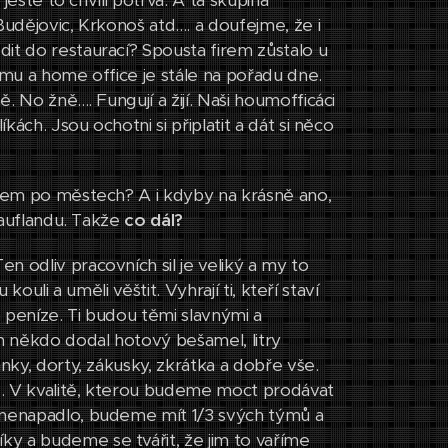
ještě to chvíli potrvá. A ta skupina
udějovic, Krkonoš atd.... a doufejme, že i
it do restaurací? Spousta firem zůstalo u
omu a home office je stále na pořadu dne.
No žně.... Fungují a žijí. Naši houmofficáci
kách. Jsou ochotni si připlatit a dát si něco
ážem po městech? A i kdyby na krásně ano,
 Kauflandu. Takže
co dál?
 odliv pracovních sil je veliký a my to
kouli a uměli věštit. Vyhrají ti, kteří staví
a peníze. Ti budou těmi slavnými a
m někdo dodal hotový bešamel, litry
nky, dorty, zákusky, zkrátka a dobře vše.
né. V kvalitě, kterou budeme moct prodávat
o nenapadlo, budeme mít 1/3 svých týmů a
y a budeme se tvářit, že jim to vaříme