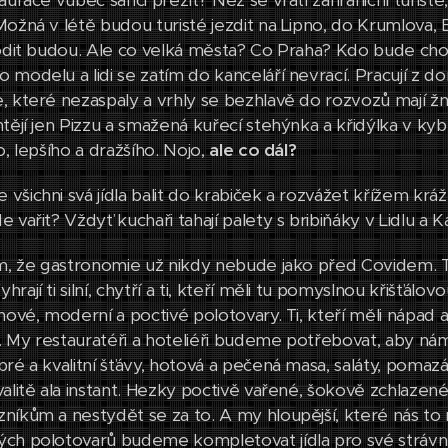
aurace vůbec šanci přežít? Než se vrátí zahraniční turisté, 
ožná v létě budou turisté jezdit na Lipno, do Krumlova, B
hodit budou. Ale co velká města? Co Praha? Kdo bude chod
 modelu a lidi se zatím do kanceláří nevrací. Pracují z d
 které nezaspaly a vrhly se bezhlavě do rozvozů mají žně. 
tějí jen Pizzu a smažená kuřecí stehýnka a křidýlka v kyblí
o, lepšího a dražšího. Nojo,
ale
co dál?
všichni svá jídla balit do krabiček a rozvážet křížem kr
 vařit? Vždyť kuchaři tahají palety s bribiňáky v Lidlu a
ím, že gastronomie už nikdy nebude jako před Covidem. Ten
ají ti silní, chytří a ti, kteří měli tu pomyslnou křišťálovou 
nové, moderní a poctivé polotovary. Ti, kteří měli nápad 
 My restauratéři a hoteliéři budeme potřebovat, aby ná
bré a kvalitní šťávy, hotová a pečená masa, saláty, pomazá
valitě ala instant. Hezky poctivě vařené, šokově zchlaze
níkům a nestydět se za to. A my hloupější, které nás t
ch polotovarů budeme kompletovat jídla pro své strávník