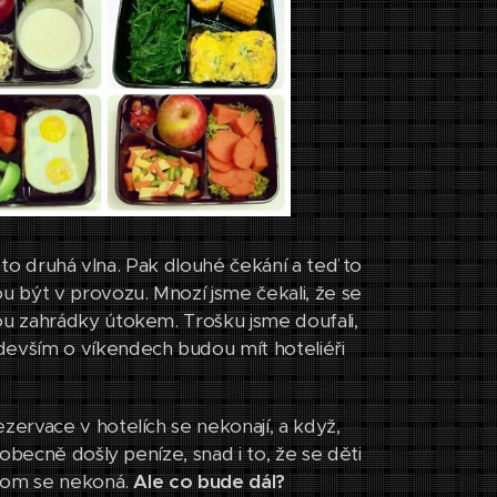
m to druhá vlna. Pak dlouhé čekání a teď to
 být v provozu. Mnozí jsme čekali, že se
u zahrádky útokem. Trošku jsme doufali,
evším o víkendech budou mít hoteliéři
ervace v hotelích se nekonají, a když,
obecně došly peníze, snad i to, že se děti
boom se nekoná.
Ale co bude dál?