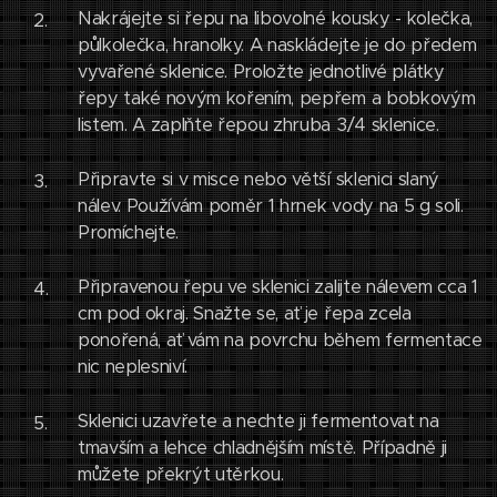
Nakrájejte si řepu na libovolné kousky - kolečka,
půlkolečka, hranolky. A naskládejte je do předem
vyvařené sklenice. Proložte jednotlivé plátky
řepy také novým kořením, pepřem a bobkovým
listem. A zaplňte řepou zhruba 3/4 sklenice.
Připravte si v misce nebo větší sklenici slaný
nálev. Používám poměr 1 hrnek vody na 5 g soli.
Promíchejte.
Připravenou řepu ve sklenici zalijte nálevem cca 1
cm pod okraj. Snažte se, ať je řepa zcela
ponořená, ať vám na povrchu během fermentace
nic neplesniví.
Sklenici uzavřete a nechte ji fermentovat na
tmavším a lehce chladnějším místě. Případně ji
můžete překrýt utěrkou.