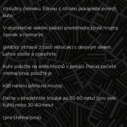
stroužky česneku. Šťávou z citronu pokapejte povrch
kuře.
V dostatečně velkém pekáči promíchejte zbylé hrozny,
česnek a rozmarýn
(jehličky otrhané z části větviček) s olivovým olejem.
Lehce osolte a opepřete.
Kuře položte na směs hroznů v pekáči. Pokud pečete
stehna/prsa, položte je
kůží nahoru přímo na hrozny.
Pečte v předehřáté troubě asi 50-60 minut (pro celé
kuře) nebo 30-40 minut
(pro stehna/prsa).