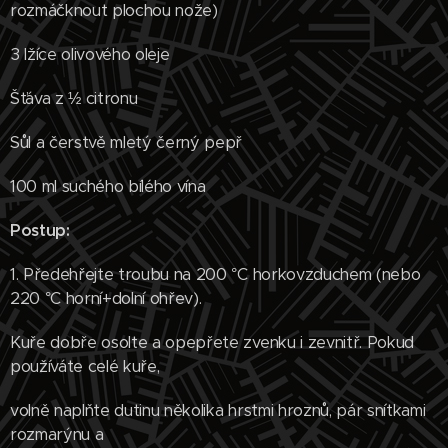
rozmáčknout plochou nože)
3 lžíce olivového oleje
Šťáva z ½ citronu
Sůl a čerstvě mletý černý pepř
100 ml suchého bílého vína
Postup:
1. Předehřejte troubu na 200 °C horkovzduchem (nebo
220 °C horní+dolní ohřev).
Kuře dobře osolte a opepřete zvenku i zevnitř. Pokud
používáte celé kuře,
volně naplňte dutinu několika hrstmi hroznů, pár snítkami
rozmarýnu a