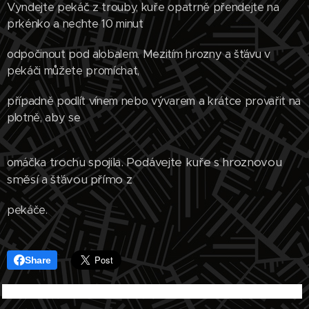
Vyndejte pekáč z trouby, kuře opatrně přendejte na
prkénko a nechte 10 minut
odpočinout pod alobalem. Mezitím hrozny a šťávu v
pekáči můžete promíchat,
případně podlít vínem nebo vývarem a krátce provařit na
plotně, aby se
trochu spojila. Podávejte kuře s hroznovou
omáčka
směsí a šťávou přímo z
pekáče.
Share