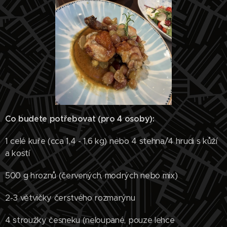
Co budete potřebovat (pro 4 osoby):
1 celé kuře (cca 1,4 - 1,6 kg) nebo 4 stehna/4 hrudi s kůží
a kostí
500 g hroznů (červených, modrých nebo mix)
2-3 větvičky čerstvého rozmarýnu
4 stroužky česneku (neloupané, pouze lehce