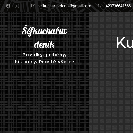
sefkucharuvdenik@gmail.com
+420736641566
Šéfkuchařův
Ku
deník
Povídky, příběhy,
historky. Prostě vše ze
světa kuchyně a
gastronomie obecně