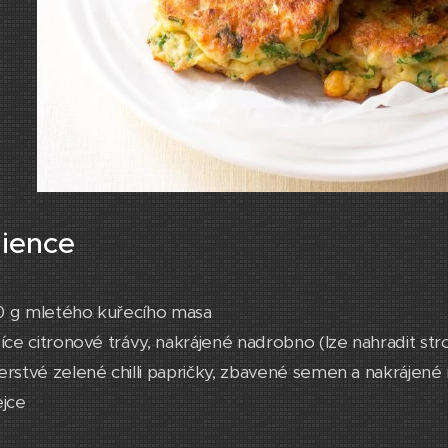
dience
0 g mletého kuřecího masa
žíce citronové trávy, nakrájené nadrobno (lze nahradit s
erstvé zelené chilli papričky, zbavené semen a nakrájen
ejce