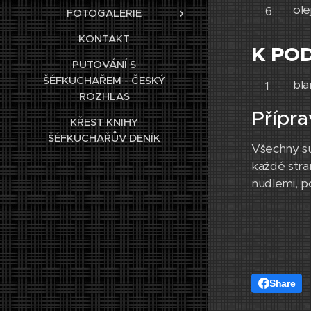
ole
FOTOGALERIE
KONTAKT
K PO
PUTOVÁNÍ S
ŠÉFKUCHAŘEM - ČESKÝ
bla
ROZHLAS
Přípra
KŘEST KNIHY
ŠÉFKUCHAŘŮV DENÍK
Všechny su
každé stran
nudlemi, p
Share