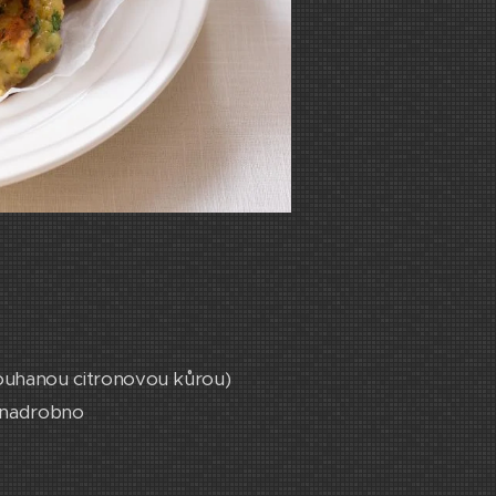
trouhanou citronovou kůrou)
é nadrobno