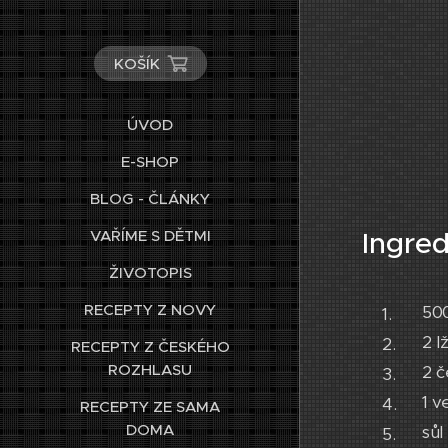
KOŠÍK
ÚVOD
E-SHOP
BLOG - ČLÁNKY
Ingre
VAŘÍME S DĚTMI
ŽIVOTOPIS
RECEPTY Z NOVY
50
2 l
RECEPTY Z ČESKÉHO
ROZHLASU
2 č
1 v
RECEPTY ZE SAMA
DOMA
sůl