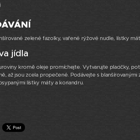
j
DÁVÁNÍ
nšírované zelené fazolky, vařené rýžové nudle, lístky má
va jídla
roviny kromě oleje promíchejte. Vytvarujte placičky, potř
ě, až jsou zcela propečené. Podávejte s blanšírovanými z
osypanými lístky máty a koriandru.