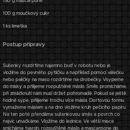
150 g mascarpone
100 g moučkový cukr
1 ks limetka
Postup přípravy
Sušenky rozdrtíme najemno buď v robotu nebo je
vložíme do pevného pytlíčku a například pomocí válečku
nebo paličky na maso rozdrtíme na drobečky. Vsypeme
do misky a přilijeme rozpuštěné máslo. Směs promícháme,
při zmáčknutí nám musí držet pohromadě. Pokud se ještě
hodně sype, přilijeme trochu více másla. Dortovou formu
vymažeme máslem a na dno vložíme kruh pečicího papíru.
Na ten poté přendáme sušenkovou směs a povrch co
nejvíc umačkáme. Vložíme do lednice. Ve větší misce
smícháme tvaroh, rozpuštěné máslo a mascarpone do