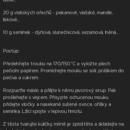
20 g vlašských ořechů - pekanové, vlašské, mandle,
lískové...
10 g semínek - dýňová, slunečnicová, sezamová, lněná...
Postup:
Předehřejte troubu na 170/150 °C a vyložte plech
pečicím papírem. Promíchejte mouku se solí, práškem do
pečiva a cukrem.
Rozpusťte máslo a přilijte k němu javorový sirup. Pak
prošlehejte s vejcem. Přisypte ochucenou mouku,
přidejte vločky a nasekané sušené ovoce, oříšky a
semínka. Lžící spojte v lepivou hmotu.
Z těsta tvarujte kuličky, mírně je zploštěte a skládejte na