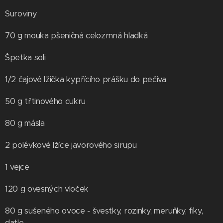
Suroviny
70 g mouka pšeničná celozrnná hladká
Špetka soli
1/2 čajové lžička kypřícího prášku do pečiva
50 g třtinového cukru
80 g másla
2 polévkové lžíce javorového sirupu
1 vejce
120 g ovesných vloček
80 g sušeného ovoce - švestky, rozinky, meruňky, fíky,
datle...