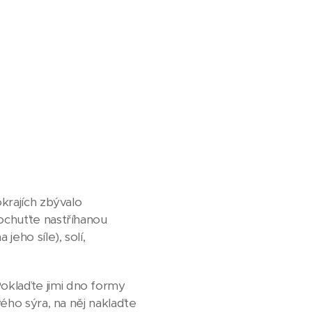
krajích zbývalo
 ochuťte nastříhanou
eho síle), solí,
oklaďte jimi dno formy
vého sýra, na něj naklaďte