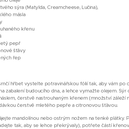
tvého sýra (Matylda, Creamcheese, Lučina),
lého másla
ky
rouhaného křenu
i
letý pepř
ronové šťávy
ených řep
rnčí hřbet vystelte potravinářskou fólií tak, aby vám po o
 na zabalení budoucího dna, a lehce vymažte olejem. Sýr
máslem, čerstvě nastrouhaným křenem (množství záleží na j
ávkou čerstvě mletého pepře a citronovou šťávou.
jejte mandolínou nebo ostrým nožem na tenké plátky. P
ádejte tak, aby se lehce překrývaly), potřete částí křeno