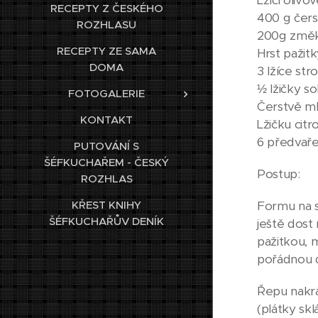
RECEPTY Z ČESKÉHO
400 g čers
ROZHLASU
200g změk
RECEPTY ZE SAMA
Hrst pažit
DOMA
3 lžíce st
½ lžičky sol
FOTOGALERIE
Čerstvě m
KONTAKT
Lžičku cit
6 předvař
PUTOVÁNÍ S
ŠÉFKUCHAŘEM - ČESKÝ
Postup:
ROZHLAS
Formu na s
KŘEST KNIHY
ŠÉFKUCHAŘŮV DENÍK
ještě dost
pažitkou, 
pořádnou d
Řepu nakrá
(plátky skl