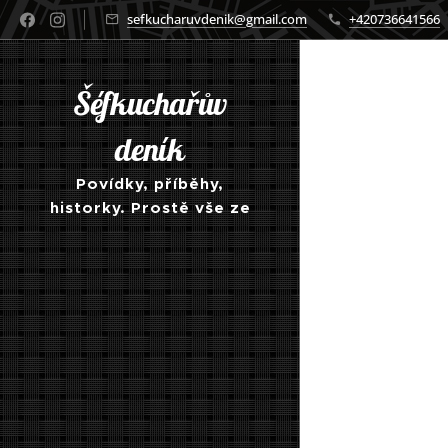
sefkucharuvdenik@gmail.com
+420736641566
Šéfkuchařův
deník
Povídky, příběhy,
historky. Prostě vše ze
světa kuchyně a
gastronomie obecně