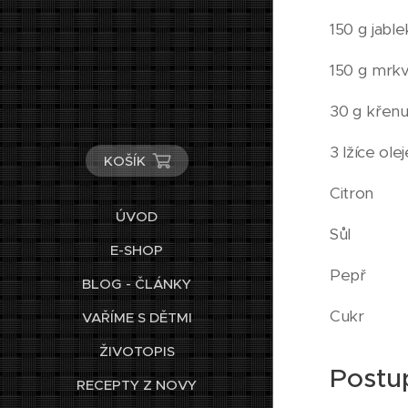
150 g jable
150 g mrk
30 g křen
3 lžíce olej
KOŠÍK
Citron
ÚVOD
Sůl
E-SHOP
Pepř
BLOG - ČLÁNKY
Cukr
VAŘÍME S DĚTMI
ŽIVOTOPIS
Postu
RECEPTY Z NOVY