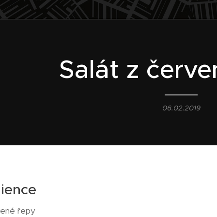
Salát z červ
06.02.2019
dience
vené řepy