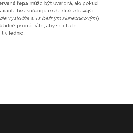
ervená řepa
může být uvařená, ale pokud
arianta bez vaření je rozhodně zdravější.
 ale vystačíte si i s běžným slunečnicovým
).
kladně promícháte, aby se chutě
 v lednici.