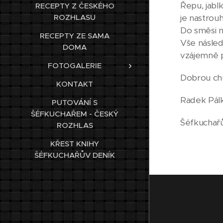
Řepu, jab
RECEPTY Z ČESKÉHO
ROZHLASU
je nastrou
Do směsi n
RECEPTY ZE SAMA
Vše násled
DOMA
vzájemně p
FOTOGALERIE
Dobrou ch
KONTAKT
Radek Pál
PUTOVÁNÍ S
ŠÉFKUCHAŘEM - ČESKÝ
Šéfkuchař
ROZHLAS
KŘEST KNIHY
ŠÉFKUCHAŘŮV DENÍK