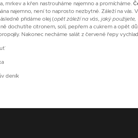
lka, mrkev a křen nastrouháme najemno a promícháme.
Č
hána najemno, není to naprosto nezbytné. Záleží na vás. V
ásledně přidáme olej (
opět záleží na vás, jaký použijete,
ně dochutíte citronem, solí, pepřem a cukrem a opět dů
ropojily. Nakonec necháme salát z červené řepy vychladit
uť
ka
ův deník