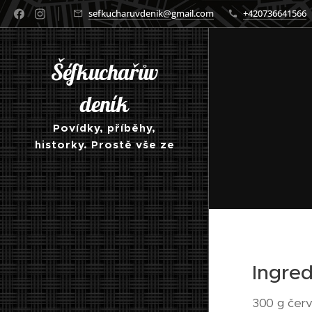
sefkucharuvdenik@gmail.com
+420736641566
Šéfkuchařův
deník
Povídky, příběhy,
historky. Prostě vše ze
světa kuchyně a
gastronomie obecně
Ingre
300 g čer