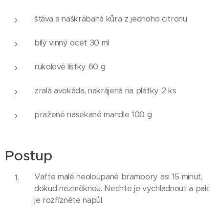
šťáva a naškrábaná kůra z jednoho citronu
bílý vinný ocet 30 ml
rukolové lístky 60 g
zralá avokáda, nakrájená na plátky 2 ks
pražené nasekané mandle 100 g
Postup
Vařte malé neoloupané brambory asi 15 minut,
dokud nezměknou. Nechte je vychladnout a pak
je rozřízněte napůl.