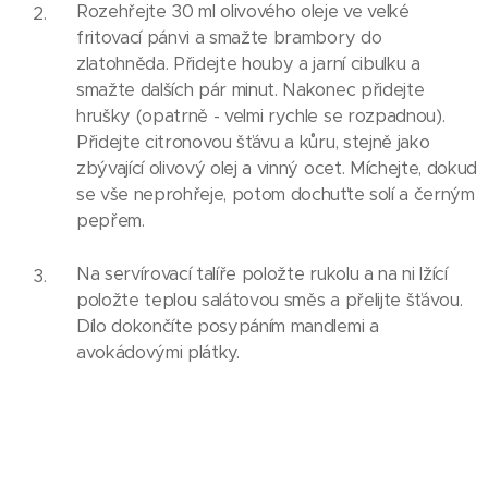
Rozehřejte 30 ml olivového oleje ve velké
fritovací pánvi a smažte brambory do
zlatohněda. Přidejte houby a jarní cibulku a
smažte dalších pár minut. Nakonec přidejte
hrušky (opatrně - velmi rychle se rozpadnou).
Přidejte citronovou šťávu a kůru, stejně jako
zbývající olivový olej a vinný ocet. Míchejte, dokud
se vše neprohřeje, potom dochuťte solí a černým
pepřem.
Na servírovací talíře položte rukolu a na ni lžící
položte teplou salátovou směs a přelijte šťávou.
Dílo dokončíte posypáním mandlemi a
avokádovými plátky.