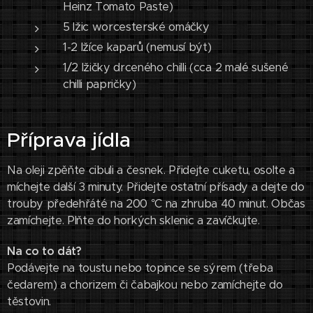
Heinz Tomato Paste)
5 lžic worcesterské omáčky
1-2 lžíce kaparů (nemusí být)
1/2 lžičky drceného chilli (cca 2 malé sušené
chilli papričky)
Příprava jídla
Na oleji zpěňte cibuli a česnek. Přidejte cuketu, osolte a
míchejte další 3 minuty. Přidejte ostatní přísady a dejte do
trouby předehřáté na 200 °C na zhruba 40 minut. Občas
zamíchejte. Plňte do horkých sklenic a zavíčkujte.
Na co to dát?
Podávejte na toustu nebo topince se sýrem (třeba
čedarem) a chorizem či čabajkou nebo zamíchejte do
těstovin.