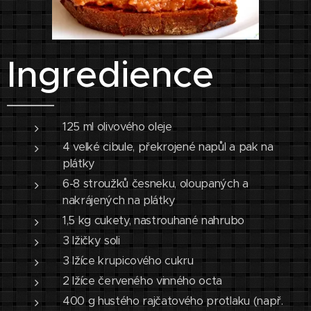
Ingredience
125 ml olivového oleje
4 velké cibule, překrojené napůl a pak na
plátky
6-8 stroužků česneku, oloupaných a
nakrájených na plátky
1,5 kg cukety, nastrouhané nahrubo
3 lžičky soli
3 lžíce krupicového cukru
2 lžíce červeného vinného octa
400 g hustého rajčatového protlaku (např.