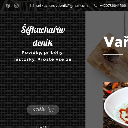
sefkucharuvdenik@gmail.com
+420736641566
Šéfkuchařův
Vař
deník
Povídky, příběhy,
historky. Prostě vše ze
světa kuchyně a
gastronomie obecně
KOŠÍK
ÚVOD