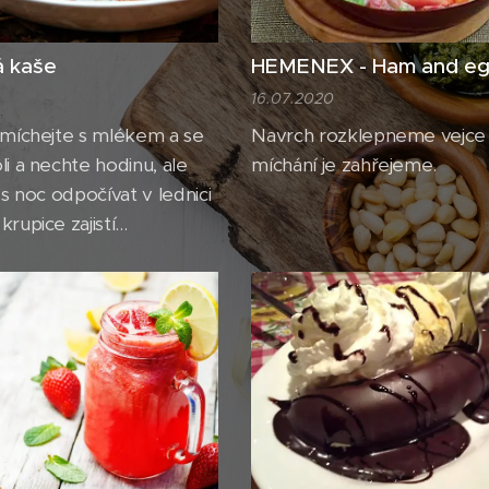
á kaše
HEMENEX - Ham and e
16.07.2020
omíchejte s mlékem a se
Navrch rozklepneme vejce
i a nechte hodinu, ale
míchání je zahřejeme.
es noc odpočívat v lednici
rupice zajistí
 konzistenci kaše).