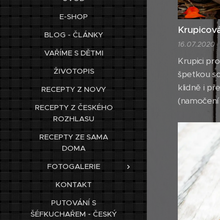
E-SHOP
Krupicov
BLOG - ČLÁNKY
16.07.2020
VAŘÍME S DĚTMI
Krupici pr
ŽIVOTOPIS
špetkou sol
klidně i př
RECEPTY Z NOVY
(namočení k
RECEPTY Z ČESKÉHO
velejemnou
ROZHLASU
RECEPTY ZE SAMA
DOMA
FOTOGALERIE
KONTAKT
PUTOVÁNÍ S
ŠÉFKUCHAŘEM - ČESKÝ