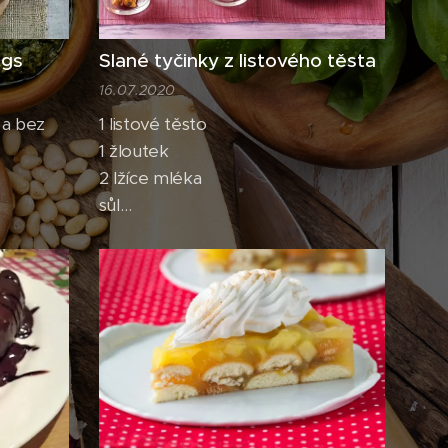
ggs
Slané tyčinky z listového těsta
16.07.2020
 a bez
1 listové těsto
1 žloutek
2 lžíce mléka
sůl
kmín drcený